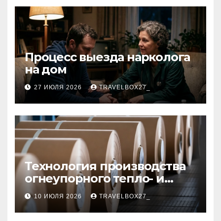
Процесс выезда нарколога
на дом
27 ИЮЛЯ 2026
TRAVELBOX27_
Технология производства
огнеупорного тепло- и
звукоизоляционного
10 ИЮЛЯ 2026
TRAVELBOX27_
картона из
муллитокремнеземистого