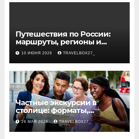
волокна
Путешествия по России:
маршруты, регионы и
особенности поездок
10 ИЮНЯ 2026
TRAVELBOX27_
Частные экскурсии в
столице: форматы,
маршруты и особенности
26 МАЯ 2026
TRAVELBOX27_
организации