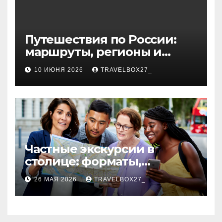
Путешествия по России:
маршруты, регионы и
особенности поездок
10 ИЮНЯ 2026
TRAVELBOX27_
Частные экскурсии в
столице: форматы,
маршруты и особенности
26 МАЯ 2026
TRAVELBOX27_
организации