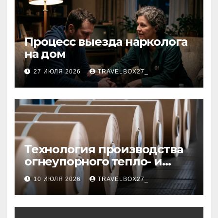
Процесс выезда нарколога
на дом
27 ИЮЛЯ 2026
TRAVELBOX27_
Технология производства
огнеупорного тепло- и
звукоизоляционного
10 ИЮЛЯ 2026
TRAVELBOX27_
картона из
муллитокремнеземистого
волокна