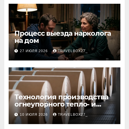
Процесс выезда нарколога
на дом
27 ИЮЛЯ 2026
TRAVELBOX27_
Технология производства
огнеупорного тепло- и
звукоизоляционного
10 ИЮЛЯ 2026
TRAVELBOX27_
картона из
муллитокремнеземистого