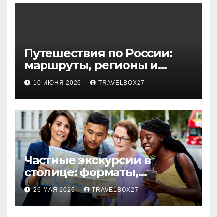
волокна
Путешествия по России:
маршруты, регионы и
особенности поездок
10 ИЮНЯ 2026
TRAVELBOX27_
Частные экскурсии в
столице: форматы,
маршруты и особенности
26 МАЯ 2026
TRAVELBOX27_
организации