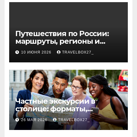
волокна
Путешествия по России:
маршруты, регионы и
особенности поездок
10 ИЮНЯ 2026
TRAVELBOX27_
Частные экскурсии в
столице: форматы,
маршруты и особенности
26 МАЯ 2026
TRAVELBOX27_
организации