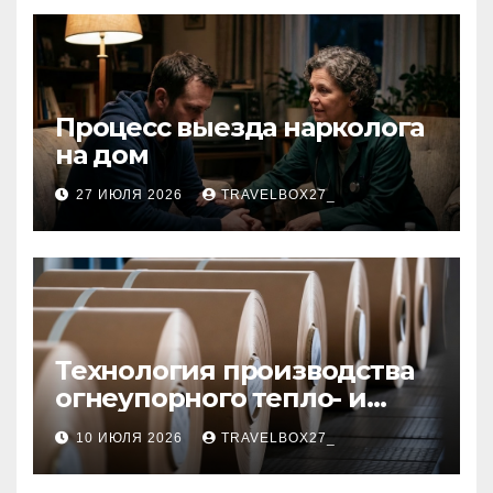
Процесс выезда нарколога
на дом
27 ИЮЛЯ 2026
TRAVELBOX27_
Технология производства
огнеупорного тепло- и
звукоизоляционного
10 ИЮЛЯ 2026
TRAVELBOX27_
картона из
муллитокремнеземистого