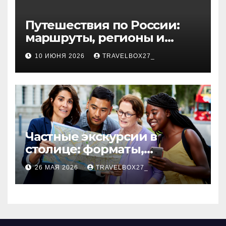
Путешествия по России:
маршруты, регионы и
особенности поездок
10 ИЮНЯ 2026
TRAVELBOX27_
Частные экскурсии в
столице: форматы,
маршруты и особенности
26 МАЯ 2026
TRAVELBOX27_
организации