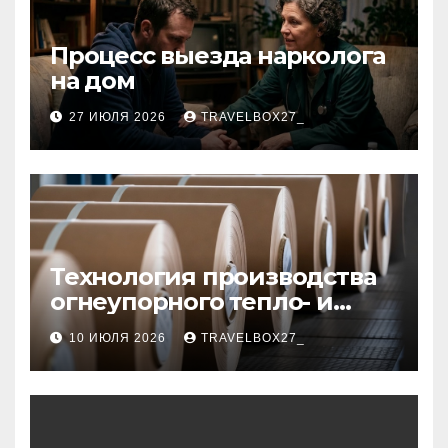
Процесс выезда нарколога
на дом
27 ИЮЛЯ 2026
TRAVELBOX27_
Технология производства
огнеупорного тепло- и
звукоизоляционного
10 ИЮЛЯ 2026
TRAVELBOX27_
картона из
муллитокремнеземистого
волокна