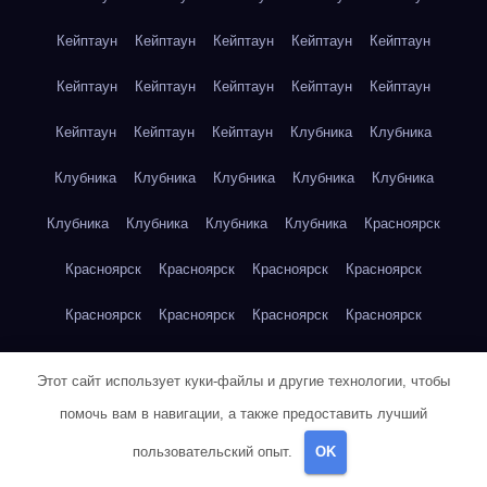
Кейптаун
Кейптаун
Кейптаун
Кейптаун
Кейптаун
Кейптаун
Кейптаун
Кейптаун
Кейптаун
Кейптаун
Кейптаун
Кейптаун
Кейптаун
Клубника
Клубника
Клубника
Клубника
Клубника
Клубника
Клубника
Клубника
Клубника
Клубника
Клубника
Красноярск
Красноярск
Красноярск
Красноярск
Красноярск
Красноярск
Красноярск
Красноярск
Красноярск
Красноярск
Красноярск
Красноярск
Красноярск
Этот сайт использует куки-файлы и другие технологии, чтобы
Красноярск
Кукуруза
Кукуруза
Кукуруза
Кукуруза
помочь вам в навигации, а также предоставить лучший
пользовательский опыт.
OK
Кукуруза
Кукуруза
Кукуруза
Кукуруза
Кукуруза