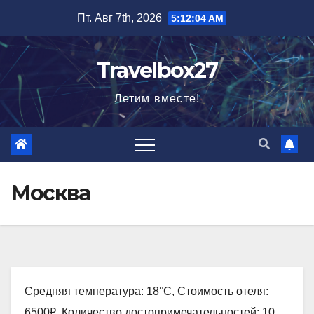
Перейти
Пт. Авг 7th, 2026
5:12:05 AM
к
содержимому
Travelbox27
Летим вместе!
Москва
Средняя температура: 18°C, Стоимость отеля:
6500₽, Количество достопримечательностей: 10,