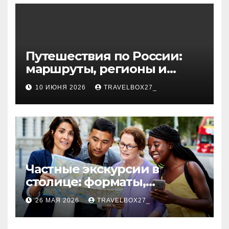
волокна
Путешествия по России:
маршруты, регионы и
особенности поездок
10 ИЮНЯ 2026
TRAVELBOX27_
Частные экскурсии в
столице: форматы,
маршруты и особенности
26 МАЯ 2026
TRAVELBOX27_
организации