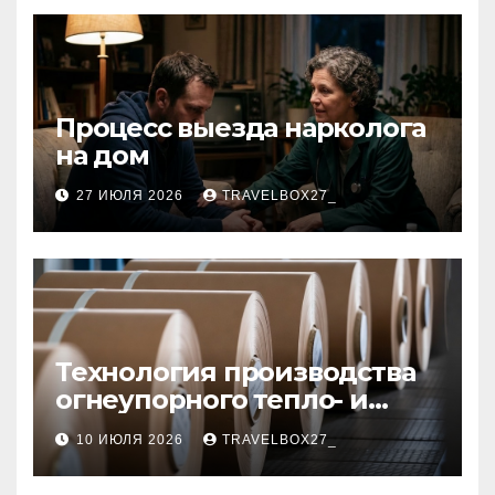
Процесс выезда нарколога
на дом
27 ИЮЛЯ 2026
TRAVELBOX27_
Технология производства
огнеупорного тепло- и
звукоизоляционного
10 ИЮЛЯ 2026
TRAVELBOX27_
картона из
муллитокремнеземистого