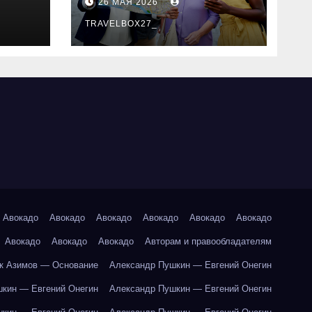
26 МАЯ 2026
маршруты и
особенности
TRAVELBOX27_
организации
Авокадо
Авокадо
Авокадо
Авокадо
Авокадо
Авокадо
Авокадо
Авокадо
Авокадо
Авторам и правообладателям
к Азимов — Основание
Александр Пушкин — Евгений Онегин
кин — Евгений Онегин
Александр Пушкин — Евгений Онегин