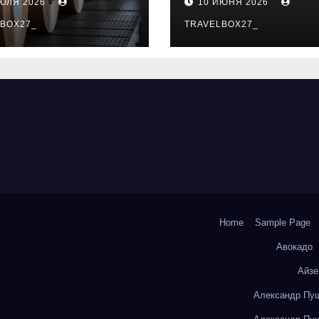
ИЮЛЯ 2026
10 ИЮНЯ 2026
о- и
особенности
коизоляционно
BOX27_
поездок
TRAVELBOX27_
артона из
литокремнезе
того волокна
Home
Sample Page
Авокадо
Айзе
Александр Пуш