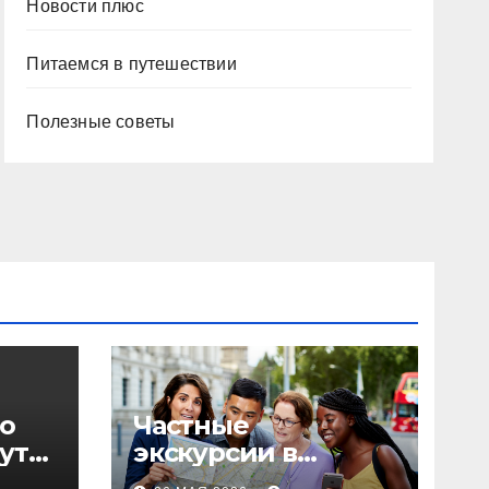
Новости плюс
Питаемся в путешествии
Полезные советы
о
Частные
уты,
экскурсии в
столице: форматы,