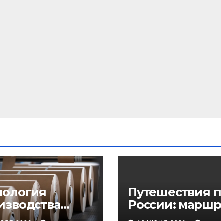
нология
Путешествия п
изводства
России: маршр
еупорного
регионы и