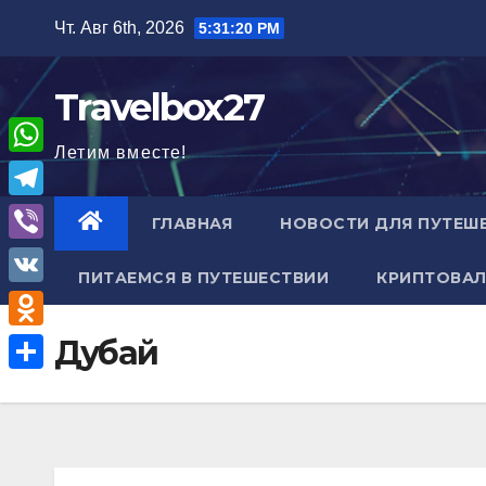
Перейти
Чт. Авг 6th, 2026
5:31:21 PM
к
содержимому
Travelbox27
Летим вместе!
W
h
T
ГЛАВНАЯ
НОВОСТИ ДЛЯ ПУТЕШ
a
e
V
t
ПИТАЕМСЯ В ПУТЕШЕСТВИИ
КРИПТОВАЛ
l
i
V
s
e
b
K
A
O
Дубай
g
e
p
d
r
О
r
p
n
a
т
o
m
п
k