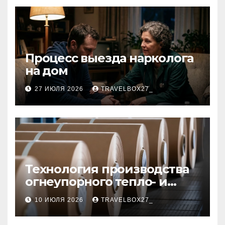
Процесс выезда нарколога
на дом
27 ИЮЛЯ 2026
TRAVELBOX27_
Технология производства
огнеупорного тепло- и
звукоизоляционного
10 ИЮЛЯ 2026
TRAVELBOX27_
картона из
муллитокремнеземистого