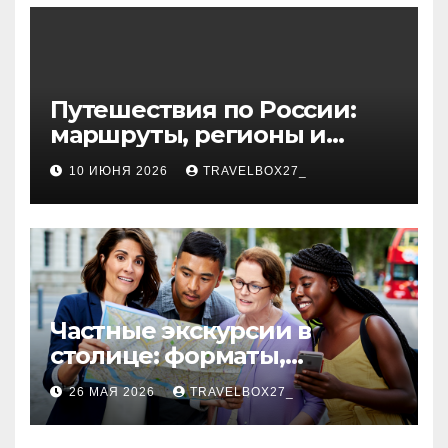
волокна
Путешествия по России:
маршруты, регионы и
особенности поездок
10 ИЮНЯ 2026
TRAVELBOX27_
Частные экскурсии в
столице: форматы,
маршруты и особенности
26 МАЯ 2026
TRAVELBOX27_
организации