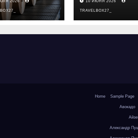
ИЮЛЯ 2026
10 ИЮНЯ 2026
о- и
особенности
коизоляционно
BOX27_
поездок
TRAVELBOX27_
артона из
литокремнезе
того волокна
Home
Sample Page
Авокадо
Айзе
Александр Пуш