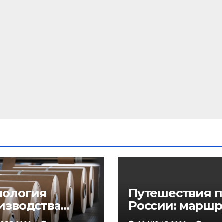
нология
Путешествия п
изводства
России: маршр
еупорного
регионы и