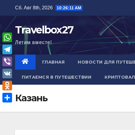
Перейти
Сб. Авг 8th, 2026
10:26:12 AM
к
содержимому
Travelbox27
Летим вместе!
W
h
T
ГЛАВНАЯ
НОВОСТИ ДЛЯ ПУТЕШ
a
e
V
t
ПИТАЕМСЯ В ПУТЕШЕСТВИИ
КРИПТОВАЛ
l
i
V
s
e
b
K
A
O
Казань
g
e
p
d
r
О
r
p
n
a
т
o
m
п
k