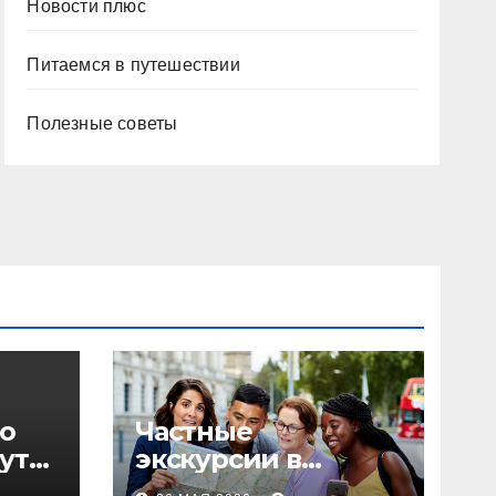
Новости плюс
Питаемся в путешествии
Полезные советы
о
Частные
уты,
экскурсии в
столице: форматы,