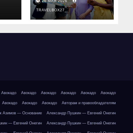
26 МАЯ 2026
маршруты и
особенности
TRAVELBOX27_
организации
Авокадо
Авокадо
Авокадо
Авокадо
Авокадо
Авокадо
Авокадо
Авокадо
Авокадо
Авторам и правообладателям
к Азимов — Основание
Александр Пушкин — Евгений Онегин
кин — Евгений Онегин
Александр Пушкин — Евгений Онегин