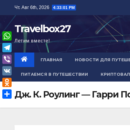
Перейти
Чт. Авг 6th, 2026
4:33:02 PM
к
содержимому
Travelbox27
Летим вместе!
W
h
T
ГЛАВНАЯ
НОВОСТИ ДЛЯ ПУТЕШ
a
e
V
t
ПИТАЕМСЯ В ПУТЕШЕСТВИИ
КРИПТОВАЛ
l
i
V
s
e
b
K
A
O
Дж. К. Роулинг — Гарри 
g
e
p
d
r
О
r
p
n
a
т
o
m
п
k