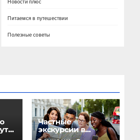
Новости плюс
Питаемся в путешествии
Полезные советы
о
Частные
уты,
экскурсии в
столице: форматы,