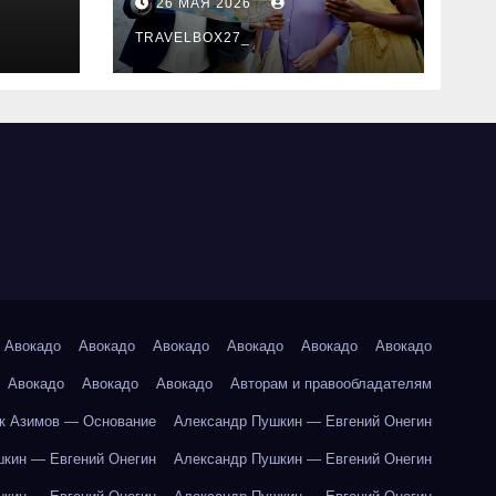
26 МАЯ 2026
маршруты и
особенности
TRAVELBOX27_
организации
Авокадо
Авокадо
Авокадо
Авокадо
Авокадо
Авокадо
Авокадо
Авокадо
Авокадо
Авторам и правообладателям
к Азимов — Основание
Александр Пушкин — Евгений Онегин
кин — Евгений Онегин
Александр Пушкин — Евгений Онегин