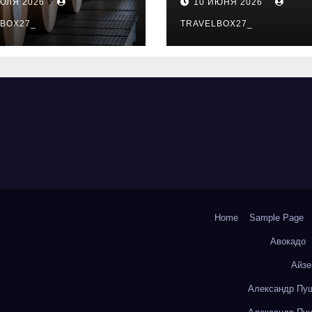
ИЮЛЯ 2026
10 ИЮНЯ 2026
о- и
особенности
коизоляционно
BOX27_
поездок
TRAVELBOX27_
артона из
литокремнезе
того волокна
Home
Sample Page
Авокадо
Айзе
Александр Пуш