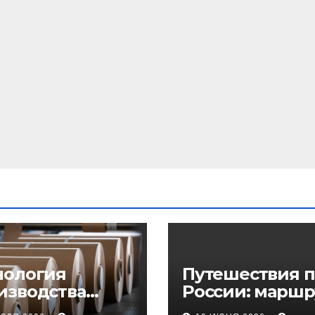
нология
Путешествия п
изводства
России: маршр
еупорного
регионы и