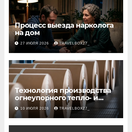
Процесс выезда нарколога
на дом
27 ИЮЛЯ 2026
TRAVELBOX27_
Технология производства
огнеупорного тепло- и
звукоизоляционного
10 ИЮЛЯ 2026
TRAVELBOX27_
картона из
муллитокремнеземистого
волокна