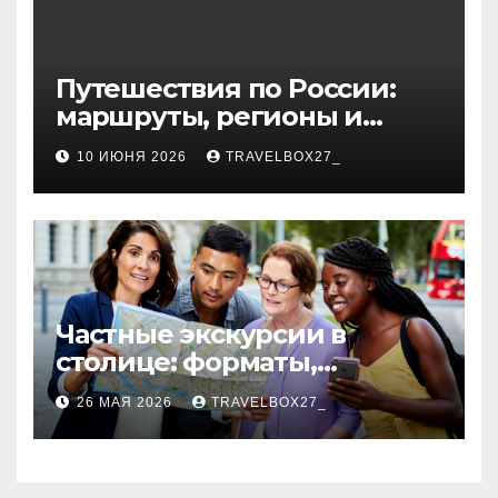
Путешествия по России:
маршруты, регионы и
особенности поездок
10 ИЮНЯ 2026
TRAVELBOX27_
Частные экскурсии в
столице: форматы,
маршруты и особенности
26 МАЯ 2026
TRAVELBOX27_
организации