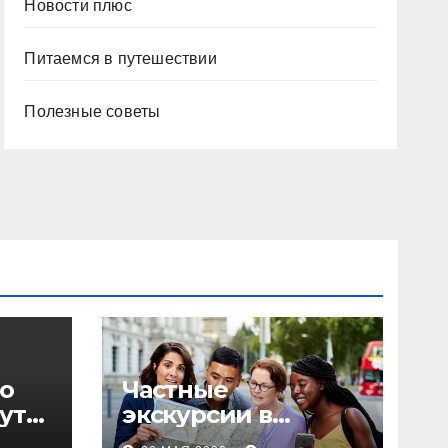
Новости плюс
Питаемся в путешествии
Полезные советы
о
Частные
уты,
экскурсии в
столице: форматы,