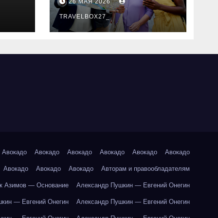
26 МАЯ 2026
маршруты и
особенности
TRAVELBOX27_
организации
Авокадо
Авокадо
Авокадо
Авокадо
Авокадо
Авокадо
Авокадо
Авокадо
Авокадо
Авторам и правообладателям
к Азимов — Основание
Александр Пушкин — Евгений Онегин
кин — Евгений Онегин
Александр Пушкин — Евгений Онегин