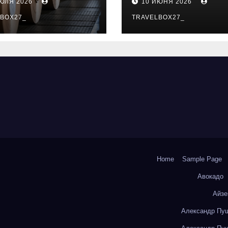
ИЮЛЯ 2026
10 ИЮНЯ 2026
о- и
особенности
коизоляционно
BOX27_
поездок
TRAVELBOX27_
артона из
литокремнезе
того волокна
Home
Sample Page
Авокадо
Айзе
Александр Пуш