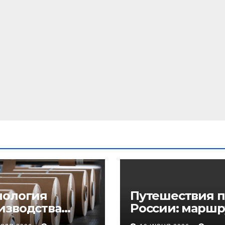
нология
Путешествия п
изводства
России: маршр
еупорного
регионы и