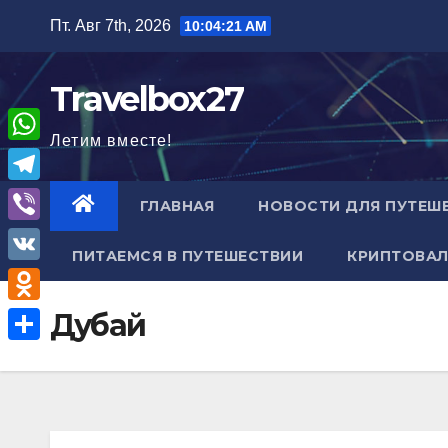
Перейти
Пт. Авг 7th, 2026
10:04:22 AM
к
содержимому
Travelbox27
Летим вместе!
W
h
T
ГЛАВНАЯ
НОВОСТИ ДЛЯ ПУТЕШ
a
e
V
t
ПИТАЕМСЯ В ПУТЕШЕСТВИИ
КРИПТОВАЛ
l
i
V
s
e
b
K
A
O
Дубай
g
e
p
d
r
О
r
p
n
a
т
o
m
п
k