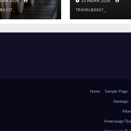
ИЮЛЯ 2026
10 ИЮНЯ 2026
о- и
особенности
коизоляционно
BOX27_
поездок
TRAVELBOX27_
артона из
литокремнезе
того волокна
Home
Sample Page
Авокадо
Айзе
Александр Пуш