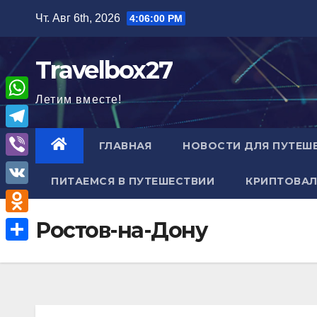
Перейти
Чт. Авг 6th, 2026
4:06:01 PM
к
содержимому
Travelbox27
Летим вместе!
W
h
T
ГЛАВНАЯ
НОВОСТИ ДЛЯ ПУТЕШ
a
e
V
t
ПИТАЕМСЯ В ПУТЕШЕСТВИИ
КРИПТОВАЛ
l
i
V
s
e
b
K
A
O
Ростов-на-Дону
g
e
p
d
r
О
r
p
n
a
т
o
m
п
k