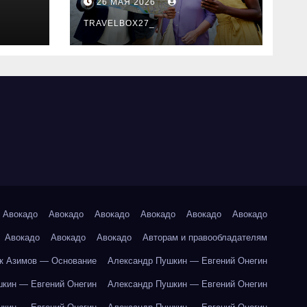
26 МАЯ 2026
маршруты и
особенности
TRAVELBOX27_
организации
Авокадо
Авокадо
Авокадо
Авокадо
Авокадо
Авокадо
Авокадо
Авокадо
Авокадо
Авторам и правообладателям
к Азимов — Основание
Александр Пушкин — Евгений Онегин
кин — Евгений Онегин
Александр Пушкин — Евгений Онегин