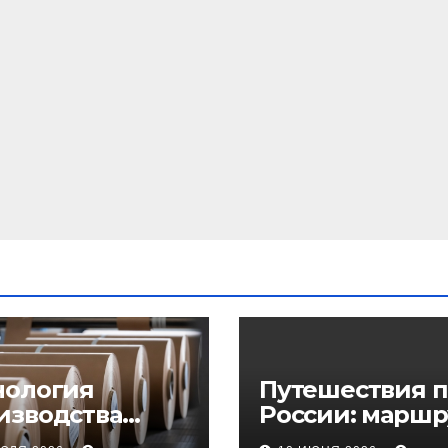
нология
Путешествия п
изводства
России: маршр
еупорного
регионы и