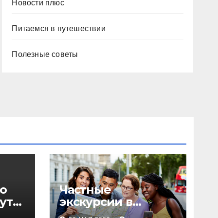
Новости плюс
Питаемся в путешествии
Полезные советы
о
Частные
уты,
экскурсии в
столице: форматы,