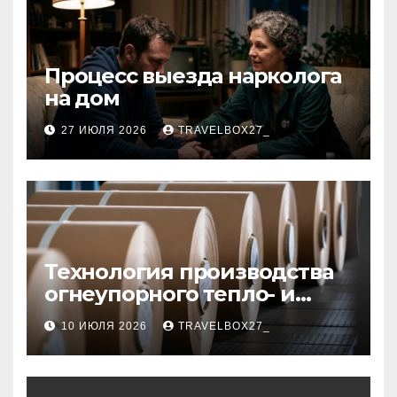
Процесс выезда нарколога
на дом
27 ИЮЛЯ 2026
TRAVELBOX27_
Технология производства
огнеупорного тепло- и
звукоизоляционного
10 ИЮЛЯ 2026
TRAVELBOX27_
картона из
муллитокремнеземистого
волокна