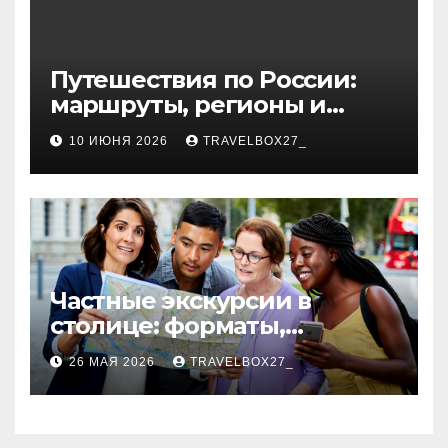
Путешествия по России:
маршруты, регионы и
особенности поездок
10 ИЮНЯ 2026
TRAVELBOX27_
Частные экскурсии в
столице: форматы,
маршруты и особенности
26 МАЯ 2026
TRAVELBOX27_
организации