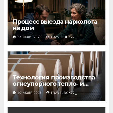
Процесс выезда нарколога
на дом
27 ИЮЛЯ 2026
TRAVELBOX27_
Технология производства
огнеупорного тепло- и
звукоизоляционного
10 ИЮЛЯ 2026
TRAVELBOX27_
картона из
муллитокремнеземистого
волокна