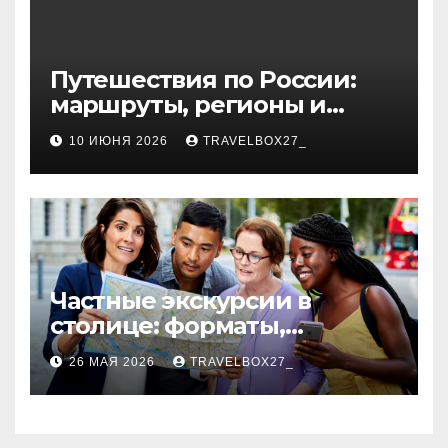
Путешествия по России:
маршруты, регионы и
особенности поездок
10 ИЮНЯ 2026
TRAVELBOX27_
Частные экскурсии в
столице: форматы,
маршруты и особенности
26 МАЯ 2026
TRAVELBOX27_
организации