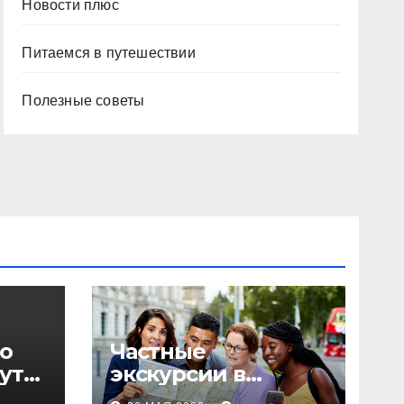
Новости плюс
Питаемся в путешествии
Полезные советы
о
Частные
уты,
экскурсии в
столице: форматы,