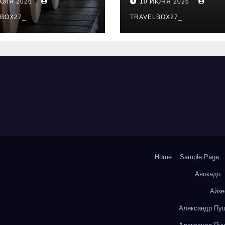
ИЮЛЯ 2026
10 ИЮНЯ 2026
о- и
особенности
коизоляционно
BOX27_
поездок
TRAVELBOX27_
артона из
литокремнезе
того волокна
Home
Sample Page
Авокадо
Айзе
Александр Пуш