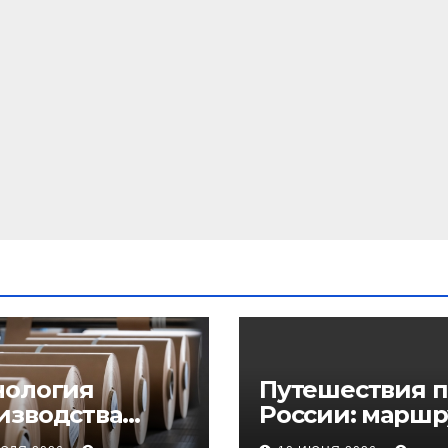
нология
Путешествия п
изводства
России: маршр
еупорного
регионы и