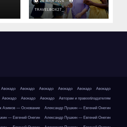
26 МАЯ 2026
маршруты и
особенности
TRAVELBOX27_
организации
Авокадо
Авокадо
Авокадо
Авокадо
Авокадо
Авокадо
Авокадо
Авокадо
Авокадо
Авторам и правообладателям
к Азимов — Основание
Александр Пушкин — Евгений Онегин
кин — Евгений Онегин
Александр Пушкин — Евгений Онегин