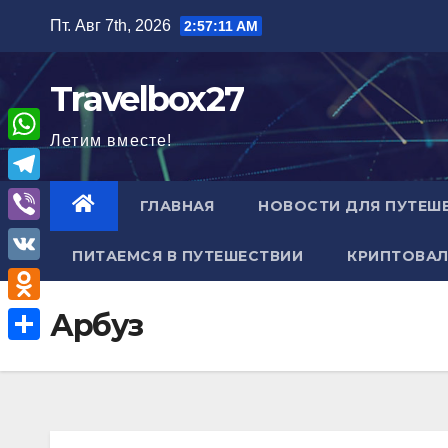
Перейти
Пт. Авг 7th, 2026
2:57:12 AM
к
содержимому
Travelbox27
Летим вместе!
W
h
T
ГЛАВНАЯ
НОВОСТИ ДЛЯ ПУТЕШ
a
e
V
t
ПИТАЕМСЯ В ПУТЕШЕСТВИИ
КРИПТОВАЛ
l
i
V
s
e
b
K
A
O
Арбуз
g
e
p
d
r
О
r
p
n
a
т
o
m
п
k