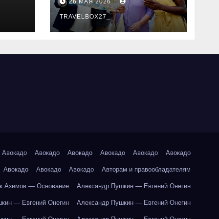
26 МАЯ 2026
маршруты и
особенности
TRAVELBOX27_
организации
Авокадо
Авокадо
Авокадо
Авокадо
Авокадо
Авокадо
Авокадо
Авокадо
Авокадо
Авторам и правообладателям
к Азимов — Основание
Александр Пушкин — Евгений Онегин
кин — Евгений Онегин
Александр Пушкин — Евгений Онегин