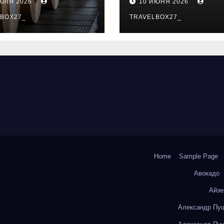
ИЮЛЯ 2026
10 ИЮНЯ 2026
о- и
особенности
коизоляционно
BOX27_
поездок
TRAVELBOX27_
артона из
литокремнезе
того волокна
Home
Sample Page
Авокадо
Айзе
Александр Пуш