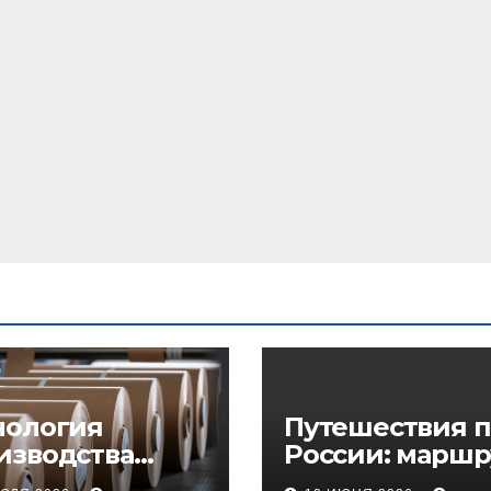
нология
Путешествия п
изводства
России: маршр
еупорного
регионы и