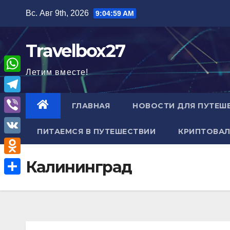
Перейти
Вс. Авг 9th, 2026
9:05:00 AM
к
содержимому
Travelbox27
Летим вместе!
W
h
T
ГЛАВНАЯ
НОВОСТИ ДЛЯ ПУТЕШ
a
e
V
t
ПИТАЕМСЯ В ПУТЕШЕСТВИИ
КРИПТОВАЛ
l
i
V
s
e
b
K
A
O
Калининград
g
e
p
d
r
О
r
p
n
a
т
o
m
п
k