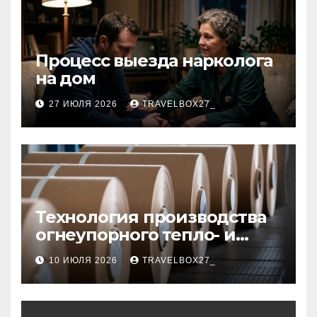
Процесс выезда нарколога
на дом
27 ИЮЛЯ 2026
TRAVELBOX27_
Технология производства
огнеупорного тепло- и
звукоизоляционного
10 ИЮЛЯ 2026
TRAVELBOX27_
картона из
муллитокремнеземистого
волокна