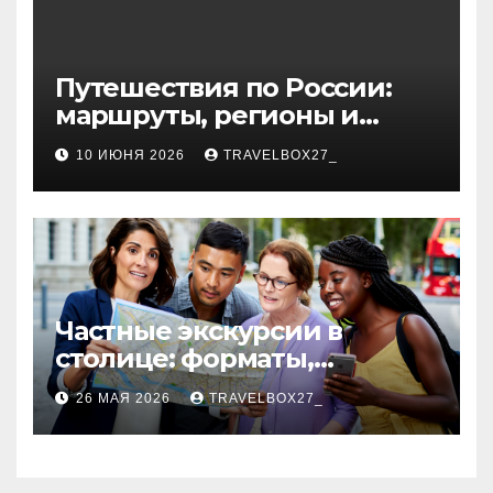
Путешествия по России:
маршруты, регионы и
особенности поездок
10 ИЮНЯ 2026
TRAVELBOX27_
Частные экскурсии в
столице: форматы,
маршруты и особенности
26 МАЯ 2026
TRAVELBOX27_
организации