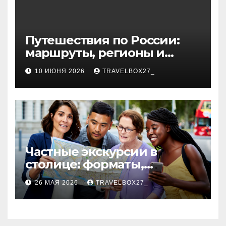
Путешествия по России:
маршруты, регионы и
особенности поездок
10 ИЮНЯ 2026
TRAVELBOX27_
Частные экскурсии в
столице: форматы,
маршруты и особенности
26 МАЯ 2026
TRAVELBOX27_
организации