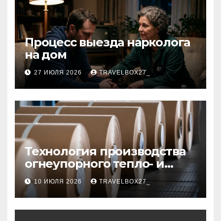
Процесс выезда нарколога
на дом
27 ИЮЛЯ 2026
TRAVELBOX27_
Технология производства
огнеупорного тепло- и
звукоизоляционного
10 ИЮЛЯ 2026
TRAVELBOX27_
картона из
муллитокремнеземистого
волокна