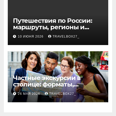
Путешествия по России:
маршруты, регионы и
особенности поездок
10 ИЮНЯ 2026
TRAVELBOX27_
Частные экскурсии в
столице: форматы,
маршруты и особенности
26 МАЯ 2026
TRAVELBOX27_
организации