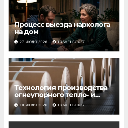
Процесс выезда нарколога
на дом
27 ИЮЛЯ 2026
TRAVELBOX27_
Технология производства
огнеупорного тепло- и
звукоизоляционного
10 ИЮЛЯ 2026
TRAVELBOX27_
картона из
муллитокремнеземистого
волокна