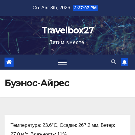
Перейти
Сб. Авг 8th, 2026
2:37:08 PM
к
содержимому
Travelbox27
Летим вместе!
Буэнос-Айрес
Температура: 23.6°C, Осадки: 267.2 мм, Ветер:
27.0 м/с, Влажность: 11%