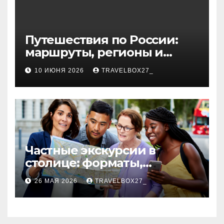
Путешествия по России:
маршруты, регионы и
особенности поездок
10 ИЮНЯ 2026
TRAVELBOX27_
Частные экскурсии в
столице: форматы,
маршруты и особенности
26 МАЯ 2026
TRAVELBOX27_
организации