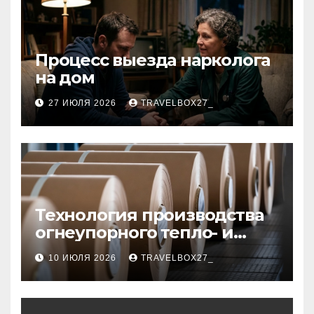
Процесс выезда нарколога
на дом
27 ИЮЛЯ 2026
TRAVELBOX27_
Технология производства
огнеупорного тепло- и
звукоизоляционного
10 ИЮЛЯ 2026
TRAVELBOX27_
картона из
муллитокремнеземистого
волокна