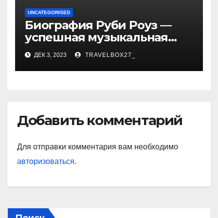
UNCATEGORISED
Биография Руби Роуз —
успешная музыкальная
карьера, личная жизнь и
ДЕК 3, 2023
TRAVELBOX27_
знаковые достижения
Добавить комментарий
Для отправки комментария вам необходимо
авторизоваться
.