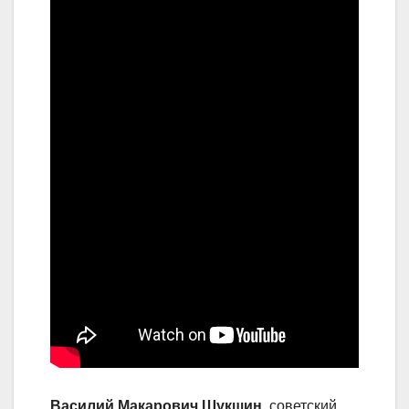
Василий Макарович Шукшин
, советский