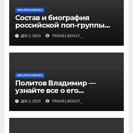
UNCATEGORISED
Состав и биография
российской поп-группы
«Иванушки интернешнл»
ДЕК 3, 2023
TRAVELBOX27_
— история успеха, музыка
и судьбы участников
UNCATEGORISED
Политов Владимир —
узнайте все о его
биографии, возрасте и
ДЕК 3, 2023
TRAVELBOX27_
впечатляющих
достижениях!