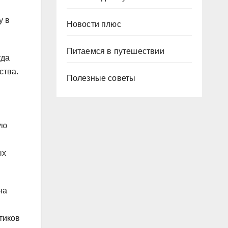
у в
Новости плюс
Питаемся в путешествии
гда
ства.
Полезные советы
ую
ых
на
тиков