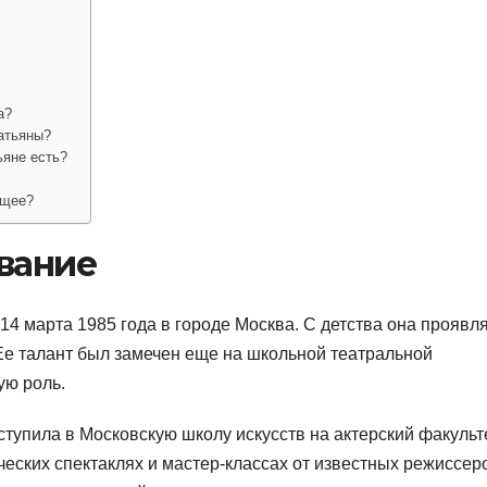
а?
Татьяны?
ьяне есть?
ущее?
вание
14 марта 1985 года в городе Москва. С детства она проявл
. Ее талант был замечен еще на школьной театральной
ую роль.
упила в Московскую школу искусств на актерский факульте
ческих спектаклях и мастер-классах от известных режиссер