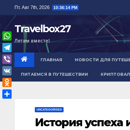
Перейти
Пт. Авг 7th, 2026
10:36:15 PM
к
содержимому
Travelbox27
Летим вместе!
W
h
T
ГЛАВНАЯ
НОВОСТИ ДЛЯ ПУТЕШ
a
e
V
t
ПИТАЕМСЯ В ПУТЕШЕСТВИИ
КРИПТОВАЛ
l
i
V
s
e
b
K
A
O
g
e
p
d
r
О
r
p
n
UNCATEGORISED
a
т
История успеха
o
m
п
k