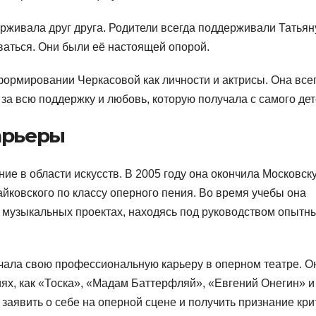
рживала друг друга. Родители всегда поддерживали Татьян
ваться. Они были её настоящей опорой.
формировании Черкасовой как личности и актрисы. Она все
за всю поддержку и любовь, которую получала с самого дет
арьеры
е в области искусств. В 2005 году она окончила Московск
йковского по классу оперного пения. Во время учебы она
и музыкальных проектах, находясь под руководством опытн
чала свою профессиональную карьеру в оперном театре. О
ях, как «Тоска», «Мадам Баттерфляй», «Евгений Онегин» и
 заявить о себе на оперной сцене и получить признание кри