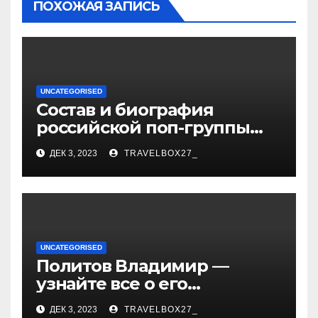
ПОХОЖАЯ ЗАПИСЬ
UNCATEGORISED
Состав и биография
российской поп-группы
«Иванушки интернешнл»
ДЕК 3, 2023
TRAVELBOX27_
— история успеха, музыка
и судьбы участников
UNCATEGORISED
Политов Владимир —
узнайте все о его
биографии, возрасте и
ДЕК 3, 2023
TRAVELBOX27_