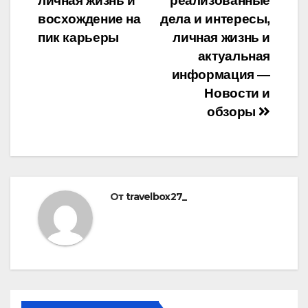
записям
личная жизнь и
реализованные
восхождение на
дела и интересы,
пик карьеры
личная жизнь и
актуальная
информация —
Новости и
обзоры
От
travelbox27_