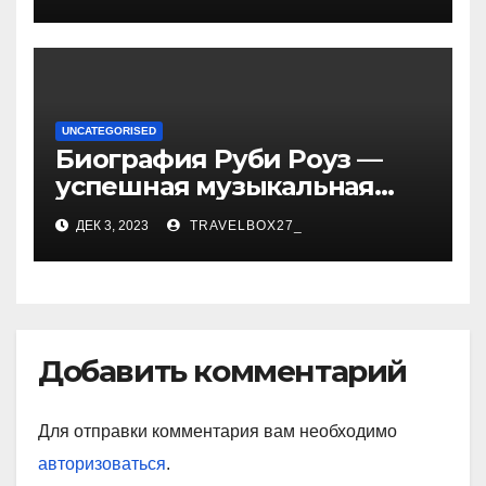
впечатляющих
достижениях!
UNCATEGORISED
Биография Руби Роуз —
успешная музыкальная
карьера, личная жизнь и
ДЕК 3, 2023
TRAVELBOX27_
знаковые достижения
Добавить комментарий
Для отправки комментария вам необходимо
авторизоваться
.