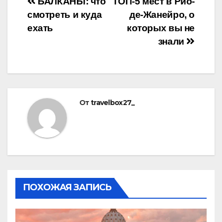
Навигация
БАЛКАНЫ: что
ТОП-5 мест в Рио-
смотреть и куда
де-Жанейро, о
по
ехать
которых вы не
записям
знали
От
travelbox27_
ПОХОЖАЯ ЗАПИСЬ