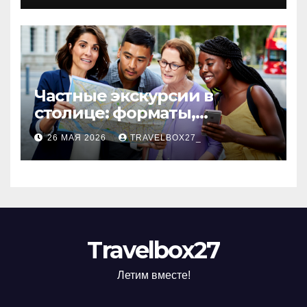
Частные экскурсии в
столице: форматы,
маршруты и особенности
26 МАЯ 2026
TRAVELBOX27_
организации
Travelbox27
Летим вместе!