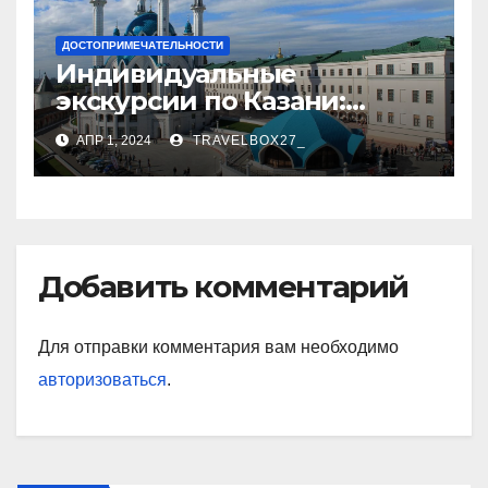
ДОСТОПРИМЕЧАТЕЛЬНОСТИ
Индивидуальные
экскурсии по Казани:
откройте город с новой
АПР 1, 2024
TRAVELBOX27_
стороны
Добавить комментарий
Для отправки комментария вам необходимо
авторизоваться
.