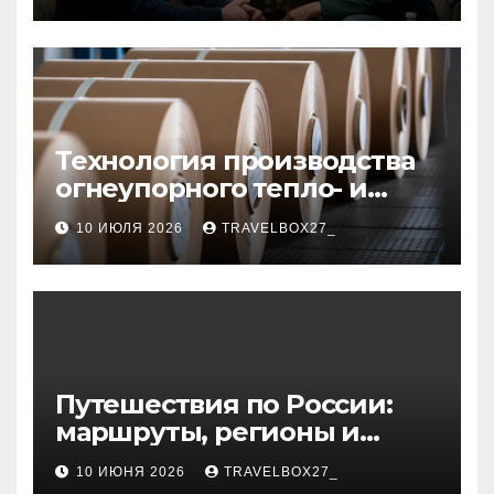
Технология производства
огнеупорного тепло- и
звукоизоляционного
10 ИЮЛЯ 2026
TRAVELBOX27_
картона из
муллитокремнеземистого
волокна
Путешествия по России:
маршруты, регионы и
особенности поездок
10 ИЮНЯ 2026
TRAVELBOX27_