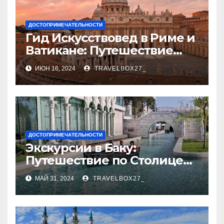
ДОСТОПРИМЕЧАТЕЛЬНОСТИ
Гид Искусствовед в Риме и
Ватикане: Путешествие
Сквозь Века Искусства
ИЮН 16, 2024
TRAVELBOX27_
ДОСТОПРИМЕЧАТЕЛЬНОСТИ
Экскурсии в Баку:
Путешествие по Столице
Азербайджана
МАЙ 31, 2024
TRAVELBOX27_