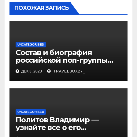
ПОХОЖАЯ ЗАПИСЬ
UNCATEGORISED
Состав и биография
российской поп-группы
«Иванушки интернешнл»
ДЕК 3, 2023
TRAVELBOX27_
— история успеха, музыка
и судьбы участников
UNCATEGORISED
Политов Владимир —
узнайте все о его
биографии, возрасте и