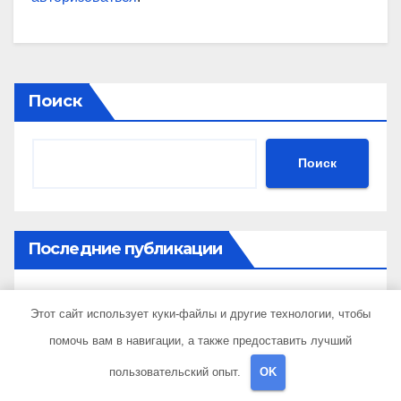
Поиск
Поиск
Последние публикации
Процесс выезда нарколога на дом
Этот сайт использует куки-файлы и другие технологии, чтобы
помочь вам в навигации, а также предоставить лучший
Технология производства огнеупорного тепло- и
звукоизоляционного картона из
пользовательский опыт.
OK
муллитокремнеземистого волокна