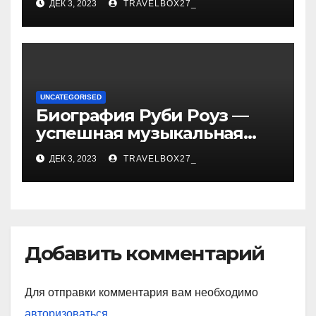
ДЕК 3, 2023
TRAVELBOX27_
впечатляющих
достижениях!
UNCATEGORISED
Биография Руби Роуз —
успешная музыкальная
карьера, личная жизнь и
ДЕК 3, 2023
TRAVELBOX27_
знаковые достижения
Добавить комментарий
Для отправки комментария вам необходимо
авторизоваться
.