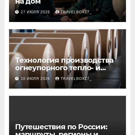
на дом
27 ИЮЛЯ 2026
TRAVELBOX27_
Технология производства
огнеупорного тепло- и
звукоизоляционного
10 ИЮЛЯ 2026
TRAVELBOX27_
картона из
муллитокремнеземистого
волокна
Путешествия по России:
маршруты, регионы и