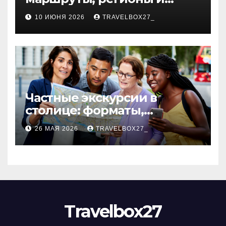
особенности поездок
10 ИЮНЯ 2026
TRAVELBOX27_
Частные экскурсии в
столице: форматы,
маршруты и особенности
26 МАЯ 2026
TRAVELBOX27_
организации
Travelbox27