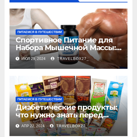
ПИТАЕМСЯ В ПУТЕШЕСТВИИ
Спортивное Питание для
Набора Мышечной Массы:
Ключ к Эффективному
ИЮЛ 29, 2024
TRAVELBOX27_
Росту Мышц
ПИТАЕМСЯ В ПУТЕШЕСТВИИ
Диабетические продукты:
что нужно знать перед
покупкой
АПР 22, 2024
TRAVELBOX27_