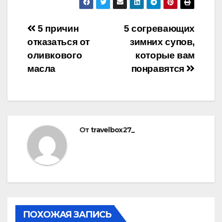
Навигация
5 причин
5 согревающих
отказаться от
зимних супов,
по
оливкового
которые вам
записям
масла
понравятся
От
travelbox27_
ПОХОЖАЯ ЗАПИСЬ