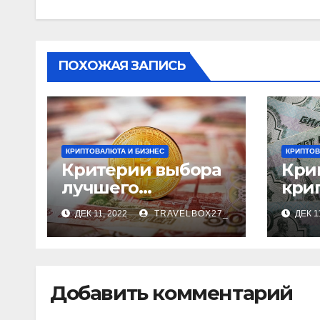
ПОХОЖАЯ ЗАПИСЬ
КРИПТОВАЛЮТА И БИЗНЕС
КРИПТОВ
Критерии выбора
Кри
лучшего
кри
обменника
ий 
ДЕК 11, 2022
TRAVELBOX27_
ДЕК 1
Добавить комментарий