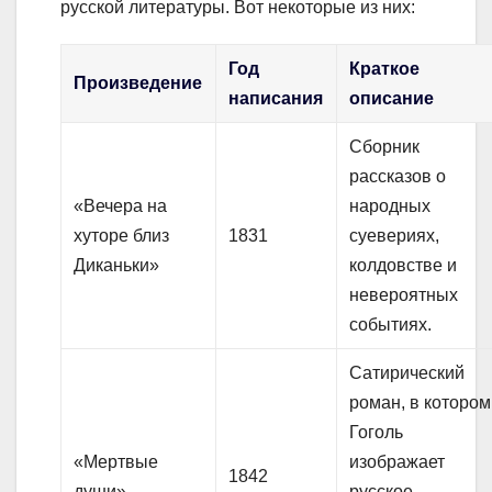
русской литературы. Вот некоторые из них:
Год
Краткое
Произведение
написания
описание
Сборник
рассказов о
«Вечера на
народных
хуторе близ
1831
суевериях,
Диканьки»
колдовстве и
невероятных
событиях.
Сатирический
роман, в котором
Гоголь
«Мертвые
изображает
1842
души»
русское