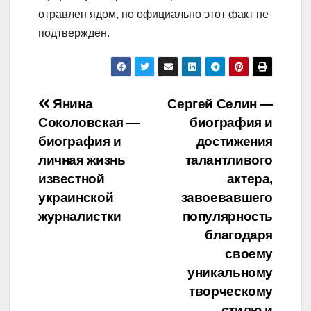
отравлен ядом, но официально этот факт не
подтвержден.
Навигация
Янина
Сергей Селин —
Соколовская —
биография и
по
биография и
достижения
записям
личная жизнь
талантливого
известной
актера,
украинской
завоевавшего
журналистки
популярность
благодаря
своему
уникальному
творческому
стилю и