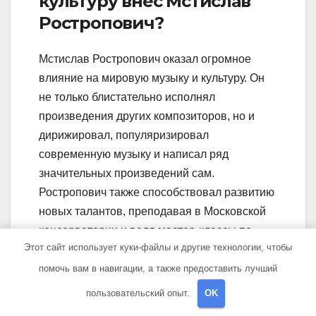
культуру внес Мстислав
Ростропович?
Мстислав Ростропович оказал огромное
влияние на мировую музыку и культуру. Он
не только блистательно исполнял
произведения других композиторов, но и
дирижировал, популяризировал
современную музыку и написал ряд
значительных произведений сам.
Ростропович также способствовал развитию
новых талантов, преподавая в Московской
консерватории и ведя мастер-классы по
Этот сайт использует куки-файлы и другие технологии, чтобы
всему миру. Его талант, страсть к музыке и
принципиальность в защите своих
помочь вам в навигации, а также предоставить лучший
убеждений сделали его одним из наиболее
пользовательский опыт.
OK
уважаемых и великих музыкантов XX века.