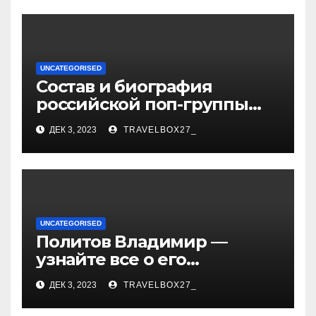
UNCATEGORISED
Состав и биография
российской поп-группы
«Иванушки интернешнл»
ДЕК 3, 2023
TRAVELBOX27_
— история успеха, музыка
и судьбы участников
UNCATEGORISED
Политов Владимир —
узнайте все о его
биографии, возрасте и
ДЕК 3, 2023
TRAVELBOX27_
впечатляющих
достижениях!