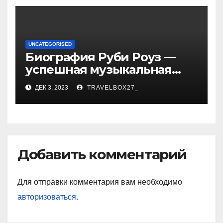
UNCATEGORISED
Биография Руби Роуз —
успешная музыкальная
карьера, личная жизнь и
ДЕК 3, 2023
TRAVELBOX27_
знаковые достижения
Добавить комментарий
Для отправки комментария вам необходимо
авторизоваться
.