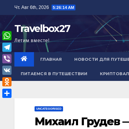
Перейти
Чт. Авг 6th, 2026
5:26:15 AM
к
содержимому
Travelbox27
Летим вместе!
W
h
T
ГЛАВНАЯ
НОВОСТИ ДЛЯ ПУТЕШ
a
e
V
t
ПИТАЕМСЯ В ПУТЕШЕСТВИИ
КРИПТОВАЛ
l
i
V
s
e
b
K
A
O
g
e
p
d
r
О
r
p
n
UNCATEGORISED
a
т
Михаил Грудев 
o
m
п
k