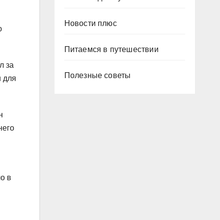
Новости плюс
ю
Питаемся в путешествии
л за
Полезные советы
и для
н
него
о в