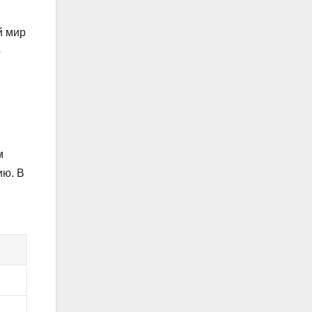
й мир
о
м
ию. В