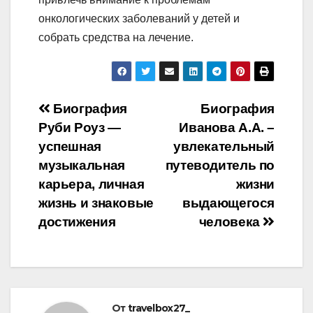
онкологических заболеваний у детей и
собрать средства на лечение.
Навигация
Биография
Биография
Руби Роуз —
Иванова А.А. –
по
успешная
увлекательный
записям
музыкальная
путеводитель по
карьера, личная
жизни
жизнь и знаковые
выдающегося
достижения
человека
От
travelbox27_