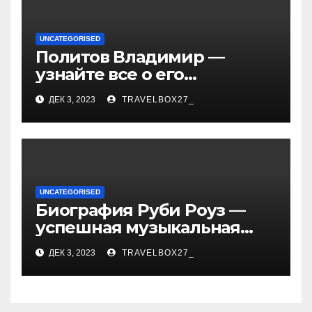
UNCATEGORISED
Политов Владимир —
узнайте все о его
биографии, возрасте и
ДЕК 3, 2023
TRAVELBOX27_
впечатляющих
достижениях!
UNCATEGORISED
Биография Руби Роуз —
успешная музыкальная
карьера, личная жизнь и
ДЕК 3, 2023
TRAVELBOX27_
знаковые достижения