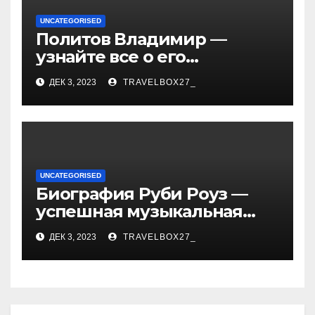
UNCATEGORISED
Политов Владимир —
узнайте все о его
биографии, возрасте и
ДЕК 3, 2023
TRAVELBOX27_
впечатляющих
достижениях!
UNCATEGORISED
Биография Руби Роуз —
успешная музыкальная
карьера, личная жизнь и
ДЕК 3, 2023
TRAVELBOX27_
знаковые достижения