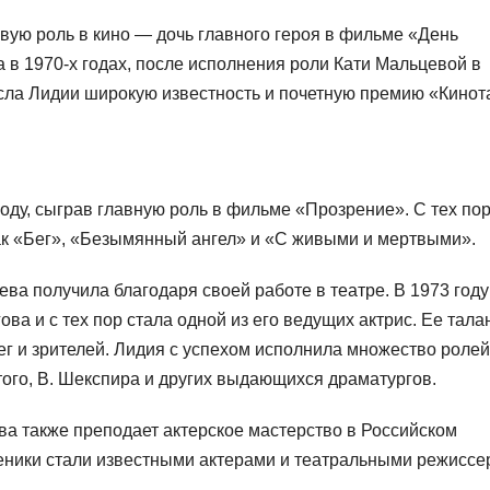
вую роль в кино — дочь главного героя в фильме «День
 в 1970-х годах, после исполнения роли Кати Мальцевой в
сла Лидии широкую известность и почетную премию «Кинот
ду, сыграв главную роль в фильме «Прозрение». С тех пор
как «Бег», «Безымянный ангел» и «С живыми и мертвыми».
а получила благодаря своей работе в театре. В 1973 году
ва и с тех пор стала одной из его ведущих актрис. Ее тала
г и зрителей. Лидия с успехом исполнила множество ролей
стого, В. Шекспира и других выдающихся драматургов.
ва также преподает актерское мастерство в Российском
ченики стали известными актерами и театральными режиссе