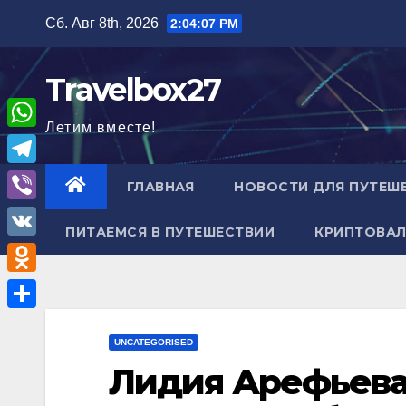
Перейти
Сб. Авг 8th, 2026
2:04:08 PM
к
содержимому
Travelbox27
Летим вместе!
W
h
T
ГЛАВНАЯ
НОВОСТИ ДЛЯ ПУТЕШ
a
e
V
t
ПИТАЕМСЯ В ПУТЕШЕСТВИИ
КРИПТОВАЛ
l
i
V
s
e
b
K
A
O
g
e
p
d
r
О
r
p
n
UNCATEGORISED
a
т
Лидия Арефьева
o
m
п
k