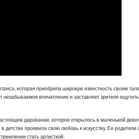
триса, которая приобрела широкую известность своим тал
т незабываемое впечатление и заставляет зрителя ощутить
настоящем даровании, которое открылось в маленькой дево
 в детстве проявила свою любовь к искусству. Ее родители 
стремлении стать артисткой.