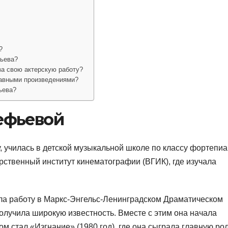
?
фьева?
а свою актерскую работу?
лавными произведениями?
ьева?
ефьевой
, училась в детской музыкальной школе по классу фортепиа
рственный институт кинематографии (ВГИК), где изучала
а работу в Маркс-Энгельс-Ленинградском Драматическом
получила широкую известность. Вместе с этим она начала
м стал «Изгнание» (1980 год), где она сыграла главную рол