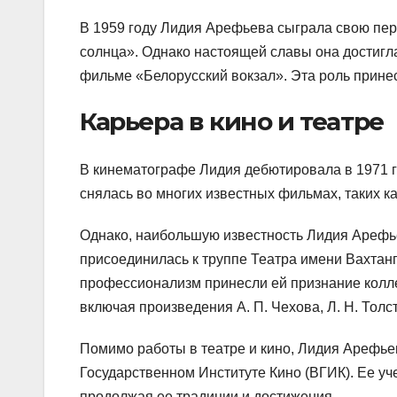
В 1959 году Лидия Арефьева сыграла свою пер
солнца». Однако настоящей славы она достигла
фильме «Белорусский вокзал». Эта роль прине
Карьера в кино и театре
В кинематографе Лидия дебютировала в 1971 го
снялась во многих известных фильмах, таких 
Однако, наибольшую известность Лидия Арефьев
присоединилась к труппе Театра имени Вахтанго
профессионализм принесли ей признание колле
включая произведения А. П. Чехова, Л. Н. Тол
Помимо работы в театре и кино, Лидия Арефье
Государственном Институте Кино (ВГИК). Ее у
продолжая ее традиции и достижения.