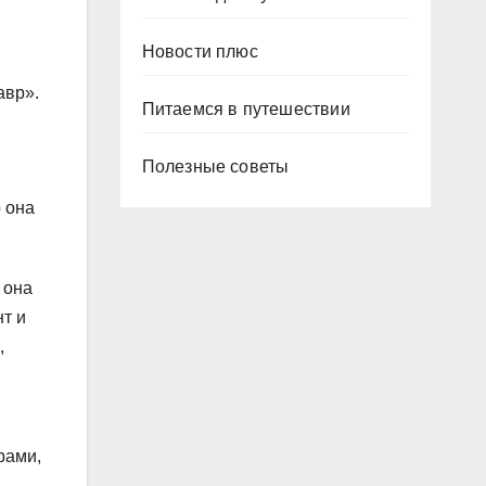
Новости плюс
авр».
Питаемся в путешествии
Полезные советы
 она
 она
нт и
,
рами,