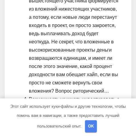
вышестоящего участника формируется
из вложений нижестоящих участников,
а потому, если новые люди перестанут
входить в проект, он просто закроется,
ведь выплачивать доход будет
неоткуда. Не секрет, что вложенные в
высокорискованные проекты деньги
возвращаются единицам, и имеет ли
после этого значение, какой процент
доходности вам обещает хайп, если вы
просто не сможете вернуть свои
вложения? Вопрос риторический…
Возможность начинать инвестировать с
Этот сайт использует куки-файлы и другие технологии, чтобы
небольших сумм. Да, как правило,
хайпы позволяют вкладывать от 10
помочь вам в навигации, а также предоставить лучший
долларов, однако из этой суммы
пользовательский опыт.
OK
средств вы не сможете получить