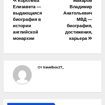
Навигация
Королева
Макаров
Елизавета —
Владимир
по
выдающаяся
Анатольевич
записям
биография в
МВД —
истории
биография,
английской
достижения,
монархии
карьера
От
travelbox27_