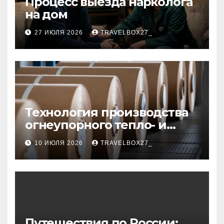
Процесс выезда нарколога
на дом
27 ИЮЛЯ 2026
TRAVELBOX27_
Технология производства
огнеупорного тепло- и
звукоизоляционного
10 ИЮЛЯ 2026
TRAVELBOX27_
картона из
муллитокремнеземистого
волокна
Путешествия по России: