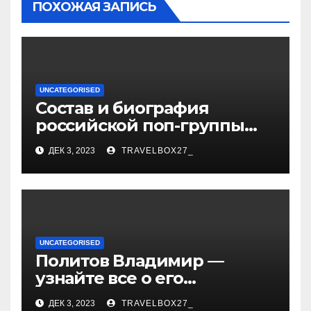
ПОХОЖАЯ ЗАПИСЬ
UNCATEGORISED
Состав и биография
российской поп-группы
«Иванушки интернешнл»
ДЕК 3, 2023
TRAVELBOX27_
— история успеха, музыка
и судьбы участников
UNCATEGORISED
Политов Владимир —
узнайте все о его
биографии, возрасте и
ДЕК 3, 2023
TRAVELBOX27_