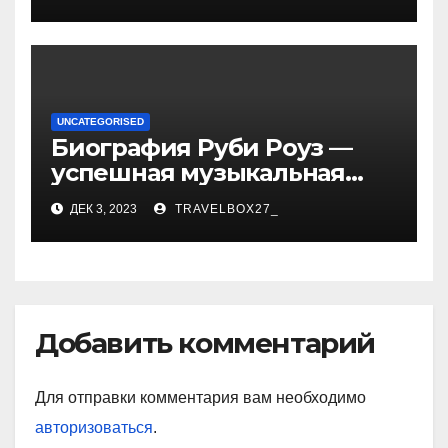
впечатляющих
достижениях!
UNCATEGORISED
Биография Руби Роуз —
успешная музыкальная
карьера, личная жизнь и
ДЕК 3, 2023
TRAVELBOX27_
знаковые достижения
Добавить комментарий
Для отправки комментария вам необходимо
авторизоваться
.