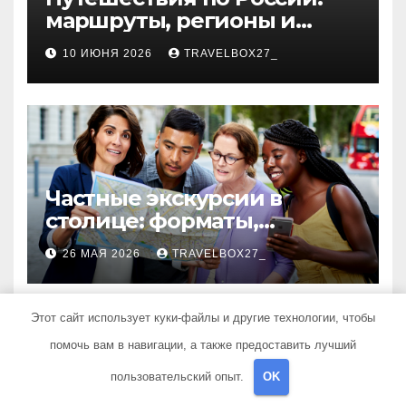
маршруты, регионы и
особенности поездок
10 ИЮНЯ 2026
TRAVELBOX27_
Частные экскурсии в
столице: форматы,
маршруты и особенности
26 МАЯ 2026
TRAVELBOX27_
организации
Этот сайт использует куки-файлы и другие технологии, чтобы
помочь вам в навигации, а также предоставить лучший
пользовательский опыт.
OK
Travelbox27