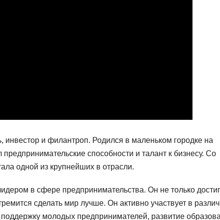
 инвестор и филантроп. Родился в маленьком городке на
л предпринимательские способности и талант к бизнесу. Со
ала одной из крупнейших в отрасли.
идером в сфере предпринимательства. Он не только дости
ремится сделать мир лучше. Он активно участвует в разли
а поддержку молодых предпринимателей, развитие образов