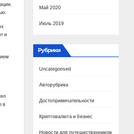
ации.
Май 2020
ью.
Июль 2019
ых
т и
Рубрики
нием
Uncategorised
Авторубрика
лял
Достопримечательности
о в
Криптовалюта и бизнес
Новости для путешественников