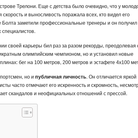
строве Трелони. Еще с детства было очевидно, что у молод
я скорость и выносливость поражала всех, кто видел его
е Болта заметили профессиональные тренеры и он получил
 специалистов.
ии своей карьеры бил раз за разом рекорды, преодолевая 
тикратным олимпийским чемпионом, но и установил новые
линах: бег на 100 метров, 200 метров и эстафете 4х100 ме
портсмен, но и
публичная личность
. Он отличается яркой
сты часто отмечают его искренность и скромность, несмот
гает скандалов и неофициальных отношений с прессой.