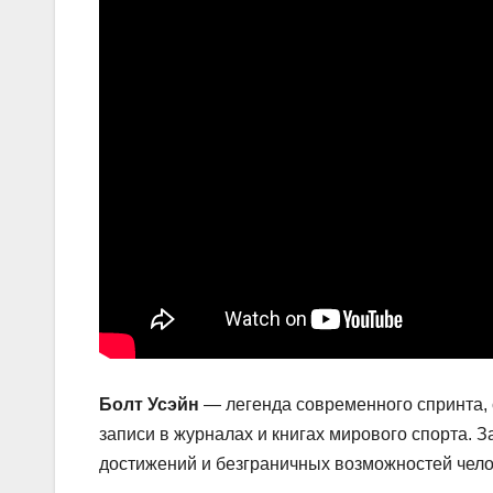
Болт Усэйн
— легенда современного спринта,
записи в журналах и книгах мирового спорта. 
достижений и безграничных возможностей чело