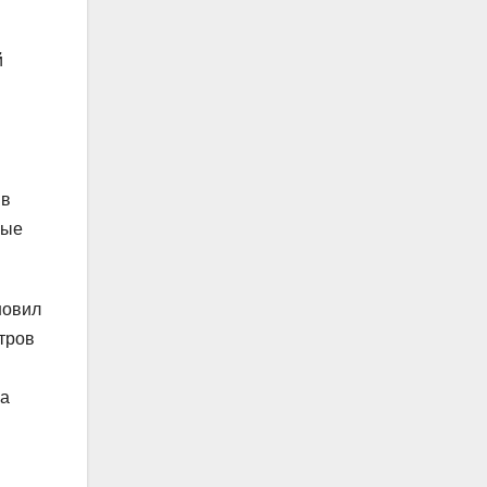
й
 в
вые
новил
тров
на