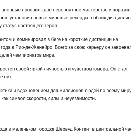
т впервые проявил свое невероятное мастерство и поразил
етров, установив новые мировые рекорды в обоих дисциплин
 статус настоящего героя.
нтом и доминировал в беге на короткие дистанции на
 года в Рио-де-Жанейро. Всего за свою карьеру он завоева
далей чемпионатов мира.
вестен своей яркой личностью и чувством юмора. Он стал
е них.
летики и вдохновением для миллионов людей по всему миру
 как символ скорости, силы и неуязвимости.
года в маленьком городке Шервуд Контент в центральной ча