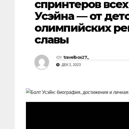
спринтеров всех
р
l
а
Усэйна — от дет
a
в
олимпийских ре
s
и
славы
s
т
n
ь
i
От
travelbox27_
k
ДЕК 2, 2023
i