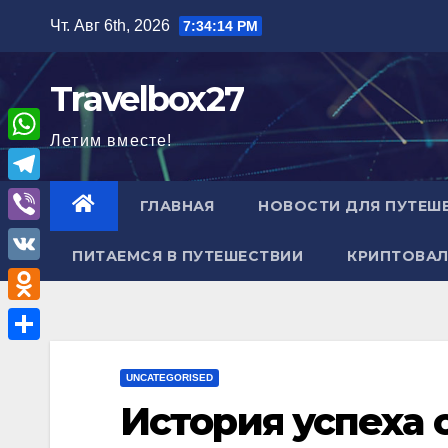
Перейти
Чт. Авг 6th, 2026
7:34:15 PM
к
содержимому
Travelbox27
Летим вместе!
W
h
T
ГЛАВНАЯ
НОВОСТИ ДЛЯ ПУТЕШ
a
e
V
t
ПИТАЕМСЯ В ПУТЕШЕСТВИИ
КРИПТОВАЛ
l
i
V
s
e
b
K
A
O
g
e
p
d
r
О
r
p
n
UNCATEGORISED
a
т
История успеха 
o
m
п
k