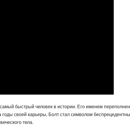
 самый быстрый человек в истории. Его именем переполне
За годы своей карьеры, Болт стал символом беспрецедентн
веческого тела.