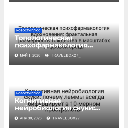
с цифровым триггером
НОВОСТИ ПЛЮС
Топологическая
психофармакология
вдохновения: фрактальная
МАЙ 1, 2026
TRAVELBOX27_
размерность тождества в
масштабах цифровой
среды
НОВОСТИ ПЛЮС
Когнитивная
нейробиология скуки:
почему леммы всегда
АПР 30, 2026
TRAVELBOX27_
бифурцирует в 10-мерном