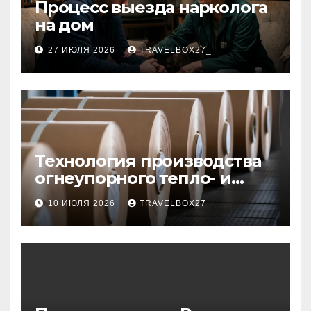
Процесс выезда нарколога
на дом
27 ИЮЛЯ 2026
TRAVELBOX27_
Технология производства
огнеупорного тепло- и
звукоизоляционного
10 ИЮЛЯ 2026
TRAVELBOX27_
картона из
муллитокремнеземистого
волокна