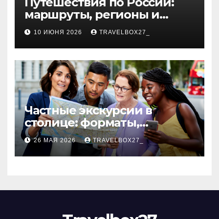
Путешествия по России:
маршруты, регионы и
особенности поездок
10 ИЮНЯ 2026
TRAVELBOX27_
Частные экскурсии в
столице: форматы,
маршруты и особенности
26 МАЯ 2026
TRAVELBOX27_
организации