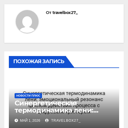
От
travelbox27_
ПОХОЖАЯ ЗАПИСЬ
НОВОСТИ ПЛЮС
Синергетическая
термодинамика лени:
эмоциональный резонанс
МАЙ 1, 2026
TRAVELBOX27_
циклом Действия процесса