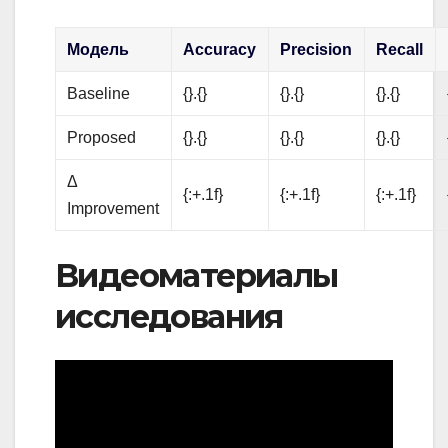
Модель
Accuracy
Precision
Recall
Baseline
{}.{}
{}.{}
{}.{}
Proposed
{}.{}
{}.{}
{}.{}
Δ
{:+.1f}
{:+.1f}
{:+.1f}
Improvement
Видеоматериалы
исследования