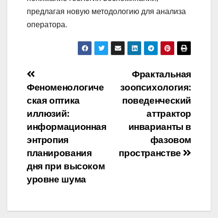
предлагая новую методологию для анализа
оператора.
Навигация
Фрактальная
Феноменологиче
зоопсихология:
по
ская оптика
поведенческий
записям
иллюзий:
аттрактор
информационная
инварианты в
энтропия
фазовом
планирования
пространстве
дня при высоком
уровне шума