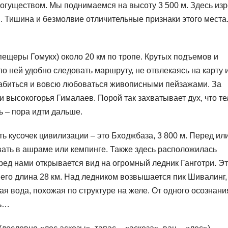
гуществом. Мы поднимаемся на высоту 3 500 м. Здесь изр
. Тишина и безмолвие отличительные признаки этого места
пещеры Гомукх) около 20 км по тропе. Крутых подъемов и
по ней удобно следовать маршруту, не отвлекаясь на карту 
лабиться и вовсю любоваться живописными пейзажами. За
высокогорья Гималаев. Порой так захватывает дух, что те
ь – пора идти дальше.
ть кусочек цивилизации – это Бходжбаза, 3 800 м. Перед ил
вать в ашраме или кемпинге. Также здесь расположилась
ред нами открывается вид на огромный ледник Ганготри. Э
его длина 28 км. Над ледником возвышается пик Шивалинг,
я вода, похожая по структуре на желе. От одного осознания
ть…