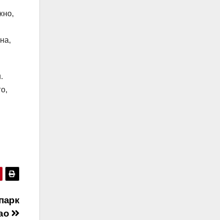
жно,
на,
.
о,
парк
ао