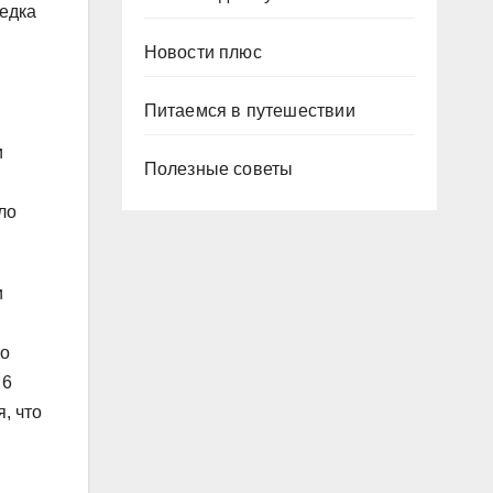
едка
.
Новости плюс
Питаемся в путешествии
и
Полезные советы
ло
и
то
 6
, что