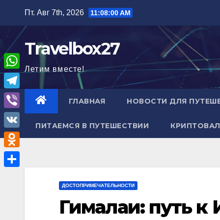
Перейти
Пт. Авг 7th, 2026
11:08:02 AM
к
содержимому
Travelbox27
Летим вместе!
W
h
T
ГЛАВНАЯ
НОВОСТИ ДЛЯ ПУТЕШ
a
e
V
t
ПИТАЕМСЯ В ПУТЕШЕСТВИИ
КРИПТОВАЛ
l
i
V
s
e
b
K
A
O
g
e
p
d
r
О
r
p
n
ДОСТОПРИМЕЧАТЕЛЬНОСТИ
a
т
Гималаи: путь к
o
m
п
k