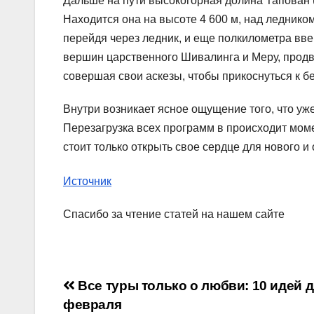
Дальше на пути высокогорная долина Тапован (д
Находится она на высоте 4 600 м, над леднико
перейдя через ледник, и еще полкилометра вве
вершин царственного Шивалинга и Меру, продв
совершая свои аскезы, чтобы прикоснуться к 
Внутри возникает ясное ощущение того, что уж
Перезагрузка всех программ в происходит моме
стоит только открыть свое сердце для нового и
Источник
Спасибо за чтение статей на нашем сайте
Навигация
Все туры только о любви: 10 идей д
февраля