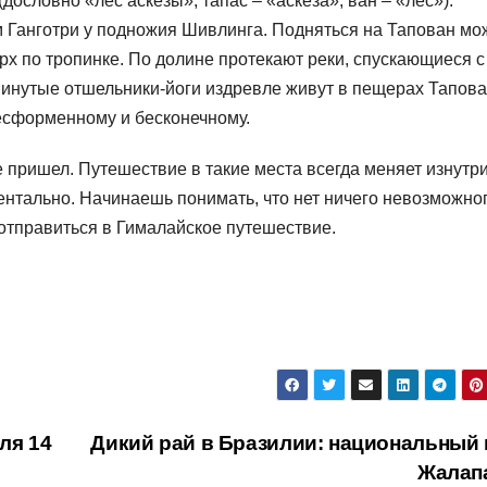
ословно «лес аскезы», тапас – «аскеза», ван – «лес»).
м Ганготри у подножия Шивлинга. Подняться на Тапован мо
рх по тропинке. По долине протекают реки, спускающиеся с
инутые отшельники-йоги издревле живут в пещерах Тапова
бесформенному и бесконечному.
е пришел. Путешествие в такие места всегда меняет изнутри
нтально. Начинаешь понимать, что нет ничего невозможног
 отправиться в Гималайское путешествие.
ля 14
Дикий рай в Бразилии: национальный 
Жалап