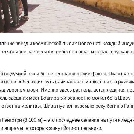
пление звёзд и космической пыли? Вовсе нет! Каждый инду
ни что иное, как великая небесная река, которая, спускаясь
й выдумкой, если бы не географические факты. Оказываетс
и не на небесах: их путь начинается с малюсенького ручейк
 над уровнем моря. Именно здесь располагается ледяная п
итель здешних мест Бхагиратхи ревностно молил бога Шиву
В ответ на молитвы, Шива пустил на землю реку-богиню Ганг
Ганготри (3 100 м) – это последнее селение на пути к ледни
и ашрамы, в которых живут йоги-отшельники.