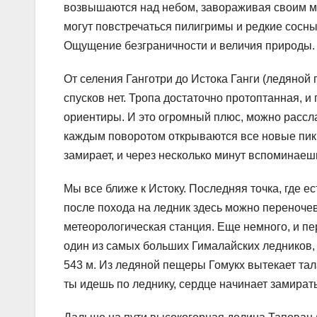
возвышаются над небом, завораживая своим мо
могут повстречаться пилигримы и редкие сосны
Ощущение безграничности и величия природы.
От селения Ганготри до Истока Ганги (ледяной 
спусков нет. Тропа достаточно протоптанная, и 
ориентиры. И это огромный плюс, можно расс
каждым поворотом открываются все новые пики 
замирает, и через несколько минут вспоминаеш
Мы все ближе к Истоку. Последняя точка, где ес
после похода на ледник здесь можно переноче
метеорологическая станция. Еще немного, и пе
один из самых больших Гималайских ледников, 
543 м. Из ледяной пещеры Гомукх вытекает тала
ты идешь по леднику, сердце начинает замира