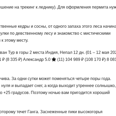
ешение на трекинг к леднику). Для оформления пермита ну
твенные кедры и сосны, от одного запаха этого леса начин
гулки по девственному лесу и знакомство с мистическими
к этому месту.
ван Тур в горы 2 места Индия, Непал
12 дн.
(01 – 12 мая 20
1 ₽
(8 335 ₽)
Александр 5.0
(11)
104 989 ₽
(108 170 ₽)
8 08
ива. За одни сутки может поменяться четыре поры года.
нуля и выпадает снег, а когда выходит утреннее солнышко,
до +25 градусов. Поэтому ночью вам пригодится хороший
оторому течет Ганга. Заснеженные пики высокогорья