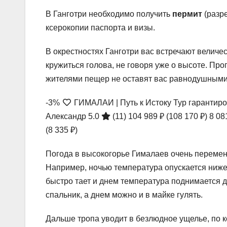
В Ганготри необходимо получить
пермит
(разр
ксерокопии паспорта и визы.
В окрестностях Ганготри вас встречают величес
кружиться голова, не говоря уже о высоте. Про
жителями пещер не оставят вас равнодушными 
-3%
ГИМАЛАИ | Путь к Истоку Тур гарантиро
Александр 5.0
(11)
104 989 ₽
(108 170 ₽)
8 08
(8 335 ₽)
Погода в высокогорье Гималаев очень переменч
Например, ночью температура опускается ниже 
быстро тает и днем температура поднимается 
спальник, а днем можно и в майке гулять.
Дальше тропа уводит в безлюдное ущелье, по к