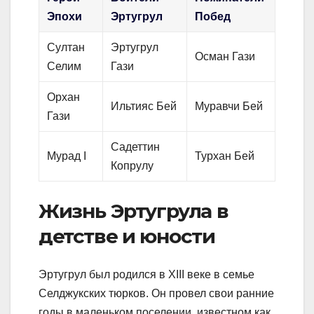
Эпохи
Эртугрул
Побед
Султан
Эртугрул
Осман Гази
Селим
Гази
Орхан
Ильтияс Бей
Муравчи Бей
Гази
Садеттин
Мурад I
Турхан Бей
Копрулу
Жизнь Эртугрула в
детстве и юности
Эртугрул был родился в XIII веке в семье
Селджукских тюрков. Он провел свои ранние
годы в маленьком поселении, известном как