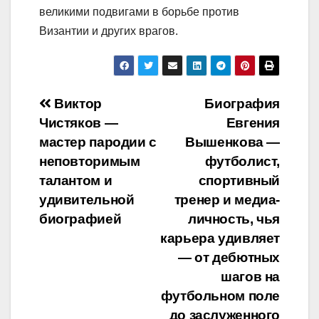
великими подвигами в борьбе против
Византии и других врагов.
Навигация
Виктор
Биография
Чистяков —
Евгения
по
мастер пародии с
Вышенкова —
записям
неповторимым
футболист,
талантом и
спортивный
удивительной
тренер и медиа-
биографией
личность, чья
карьера удивляет
— от дебютных
шагов на
футбольном поле
до заслуженного