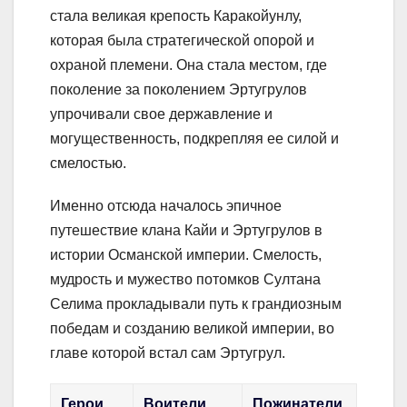
стала великая крепость Каракойунлу,
которая была стратегической опорой и
охраной племени. Она стала местом, где
поколение за поколением Эртугрулов
упрочивали свое державление и
могущественность, подкрепляя ее силой и
смелостью.
Именно отсюда началось эпичное
путешествие клана Кайи и Эртугрулов в
истории Османской империи. Смелость,
мудрость и мужество потомков Султана
Селима прокладывали путь к грандиозным
победам и созданию великой империи, во
главе которой встал сам Эртугрул.
Герои
Воители
Пожинатели