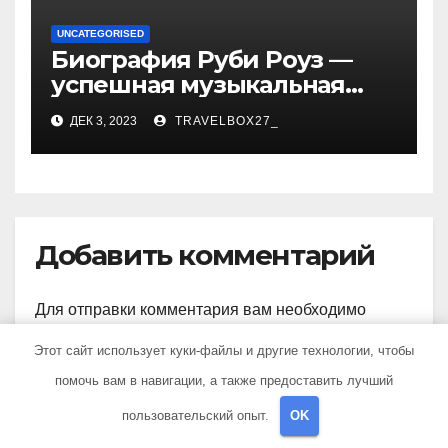
UNCATEGORISED
Биография Руби Роуз —
успешная музыкальная
карьера, личная жизнь и
ДЕК 3, 2023
TRAVELBOX27_
знаковые достижения
Добавить комментарий
Для отправки комментария вам необходимо
авторизоваться
.
Этот сайт использует куки-файлы и другие технологии, чтобы
помочь вам в навигации, а также предоставить лучший
пользовательский опыт.
OK