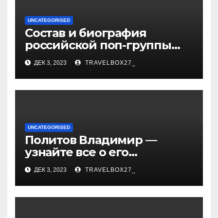
UNCATEGORISED
Состав и биография
российской поп-группы
«Иванушки интернешнл»
ДЕК 3, 2023
TRAVELBOX27_
— история успеха, музыка
и судьбы участников
UNCATEGORISED
Политов Владимир —
узнайте все о его
биографии, возрасте и
ДЕК 3, 2023
TRAVELBOX27_
впечатляющих
достижениях!