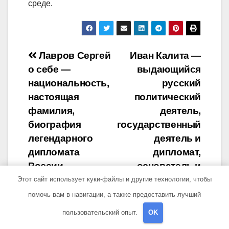
среде.
Навигация
Лавров Сергей
Иван Калита —
о себе —
выдающийся
по
национальность,
русский
записям
настоящая
политический
фамилия,
деятель,
биография
государственный
легендарного
деятель и
дипломата
дипломат,
России
основатель и
правитель
Этот сайт использует куки-файлы и другие технологии, чтобы
Московского
помочь вам в навигации, а также предоставить лучший
княжества,
пользовательский опыт.
OK
великий князь и