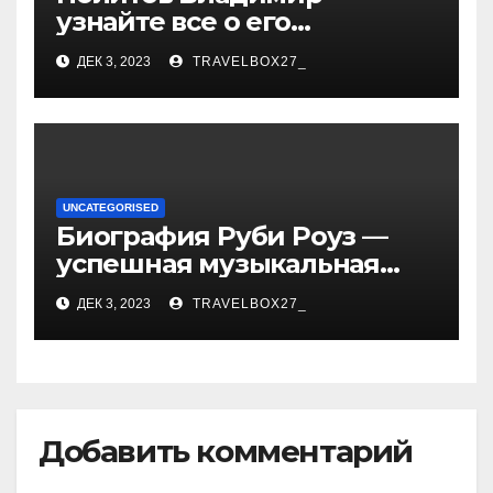
узнайте все о его
биографии, возрасте и
ДЕК 3, 2023
TRAVELBOX27_
впечатляющих
достижениях!
UNCATEGORISED
Биография Руби Роуз —
успешная музыкальная
карьера, личная жизнь и
ДЕК 3, 2023
TRAVELBOX27_
знаковые достижения
Добавить комментарий