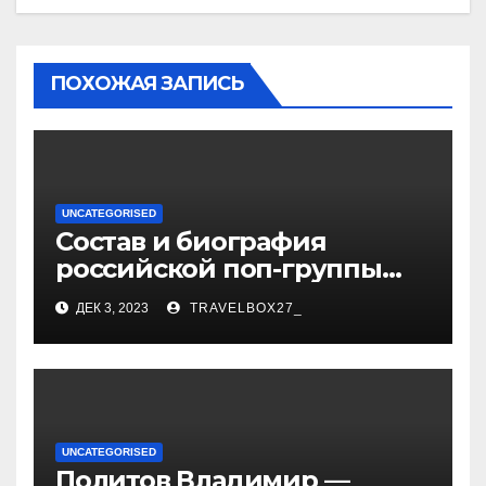
ПОХОЖАЯ ЗАПИСЬ
UNCATEGORISED
Состав и биография
российской поп-группы
«Иванушки интернешнл»
ДЕК 3, 2023
TRAVELBOX27_
— история успеха, музыка
и судьбы участников
UNCATEGORISED
Политов Владимир —