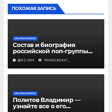
ПОХОЖАЯ ЗАПИСЬ
UNCATEGORISED
Состав и биография
российской поп-группы
«Иванушки интернешнл»
ДЕК 3, 2023
TRAVELBOX27_
— история успеха, музыка
и судьбы участников
UNCATEGORISED
Политов Владимир —
узнайте все о его