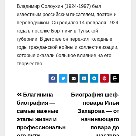
Владимир Солоухин (1924-1997) был
известным российским писателем, поэтом и
переводчиком. Он родился 14 февраля 1924
года в поселке Бортничи в Тульской
губернии. В детстве он пережил голодные
годы гражданской войны и коллективизации,
которые оказали большое влияние на его
творчество.
Навигация
Благинина
Биография шеф-
биография —
повара Ильи
по
самые важные
Захарова — от
записям
этапы жизни и
начинающего
профессиональн
повара до
ого пути
мастера