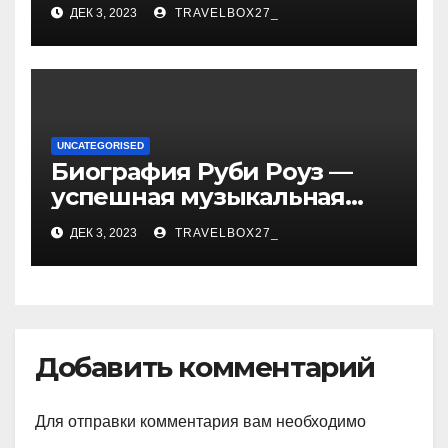
биографии, возрасте и
ДЕК 3, 2023
TRAVELBOX27_
впечатляющих
достижениях!
UNCATEGORISED
Биография Руби Роуз —
успешная музыкальная
карьера, личная жизнь и
ДЕК 3, 2023
TRAVELBOX27_
знаковые достижения
Добавить комментарий
Для отправки комментария вам необходимо