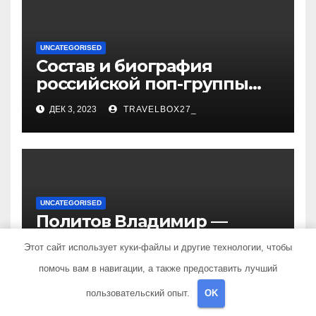
UNCATEGORISED
Состав и биография
российской поп-группы
«Иванушки интернешнл»
ДЕК 3, 2023
TRAVELBOX27_
— история успеха, музыка
и судьбы участников
UNCATEGORISED
Политов Владимир —
узнайте все о его
Этот сайт использует куки-файлы и другие технологии, чтобы
биографии, возрасте и
ДЕК 3, 2023
TRAVELBOX27_
помочь вам в навигации, а также предоставить лучший
впечатляющих
достижениях!
пользовательский опыт.
OK