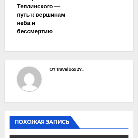
Теплинского —
путь к вершинам
неба и
бессмертию
От
travelbox27_
ПОХОЖАЯ ЗАПИСЬ