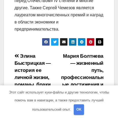
перед Отечеством» IV степени и многие
другие. Также Сергей Чемезов является
лауреатом многочисленных премий и наград
в области экономики и
предпринимательства.
Навигация
Элина
Мария Болтнева
Быстрицкая —
— жизненный
по
история ее
путь,
записям
личной жизни,
профессиональн
романы, браки,
ые достижения и
семейная жизнь и
личные истории
Этот сайт использует куки-файлы и другие технологии, чтобы
отношения с
помочь вам в навигации, а также предоставить лучший
известными
пользовательский опыт.
OK
мужчинами