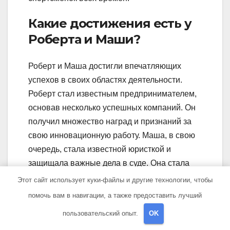
Какие достижения есть у
Роберта и Маши?
Роберт и Маша достигли впечатляющих
успехов в своих областях деятельности.
Роберт стал известным предпринимателем,
основав несколько успешных компаний. Он
получил множество наград и признаний за
свою инновационную работу. Маша, в свою
очередь, стала известной юристкой и
защищала важные дела в суде. Она стала
первой женщиной-адвокатом, получившей
Этот сайт использует куки-файлы и другие технологии, чтобы
такое высокое признание в своей области.
помочь вам в навигации, а также предоставить лучший
Каким образом Роберт и
пользовательский опыт.
OK