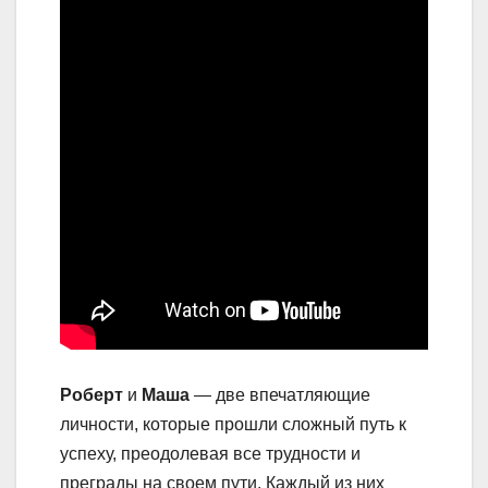
Роберт
и
Маша
— две впечатляющие
личности, которые прошли сложный путь к
успеху, преодолевая все трудности и
преграды на своем пути. Каждый из них