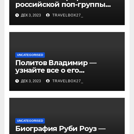
российской поп-группы
«Иванушки интернешнл»
ДЕК 3, 2023
TRAVELBOX27_
— история успеха, музыка
и судьбы участников
UNCATEGORISED
Политов Владимир —
узнайте все о его
биографии, возрасте и
ДЕК 3, 2023
TRAVELBOX27_
впечатляющих
достижениях!
UNCATEGORISED
Биография Руби Роуз —