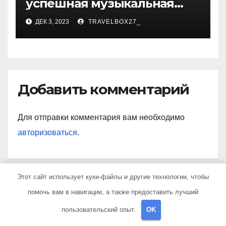
успешная музыкальная
карьера, личная жизнь и
ДЕК 3, 2023
TRAVELBOX27_
знаковые достижения
Добавить комментарий
Для отправки комментария вам необходимо
авторизоваться
.
Этот сайт использует куки-файлы и другие технологии, чтобы
Поиск
помочь вам в навигации, а также предоставить лучший
пользовательский опыт.
OK