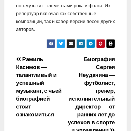
поп-музыки с элементами рока и фолка. Их
репертуар включал как собственные
композиции, так и кавер-версии песен других
авторов.
Навигация
Рамиль
Биография
Касимов —
Сергея
по
талантливый и
Неудачина —
записям
успешный
футболист,
музыкант, с чьей
тренер,
биографией
исполнительный
стоит
директор — от
ознакомиться
ранних лет до
успехов в спорте
и управлении