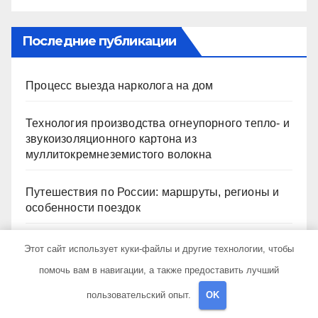
Последние публикации
Процесс выезда нарколога на дом
Технология производства огнеупорного тепло- и
звукоизоляционного картона из
муллитокремнеземистого волокна
Путешествия по России: маршруты, регионы и
особенности поездок
Частные экскурсии в столице: форматы,
Этот сайт использует куки-файлы и другие технологии, чтобы
маршруты и особенности организации
помочь вам в навигации, а также предоставить лучший
пользовательский опыт.
OK
Железнодорожные перевозки из Китая:
маршруты, сроки и таможенные требования