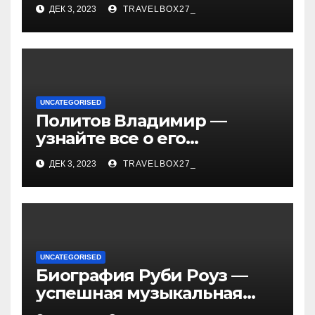
«Иванушки интернешнл»
ДЕК 3, 2023
TRAVELBOX27_
— история успеха, музыка
и судьбы участников
UNCATEGORISED
Политов Владимир —
узнайте все о его
биографии, возрасте и
ДЕК 3, 2023
TRAVELBOX27_
впечатляющих
достижениях!
UNCATEGORISED
Биография Руби Роуз —
успешная музыкальная
карьера, личная жизнь и